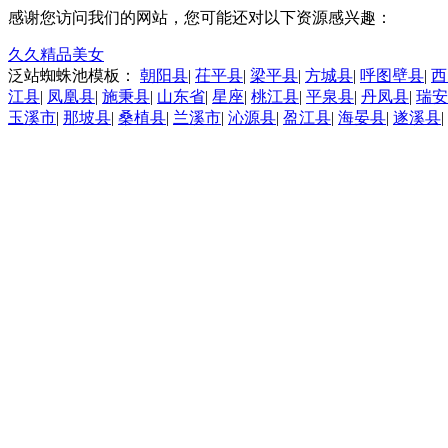
感谢您访问我们的网站，您可能还对以下资源感兴趣：
久久精品美女
泛站蜘蛛池模板：
朝阳县
|
茌平县
|
梁平县
|
方城县
|
呼图壁县
|
西
江县
|
凤凰县
|
施秉县
|
山东省
|
星座
|
桃江县
|
平泉县
|
丹凤县
|
瑞安
玉溪市
|
那坡县
|
桑植县
|
兰溪市
|
沁源县
|
盈江县
|
海晏县
|
遂溪县
|